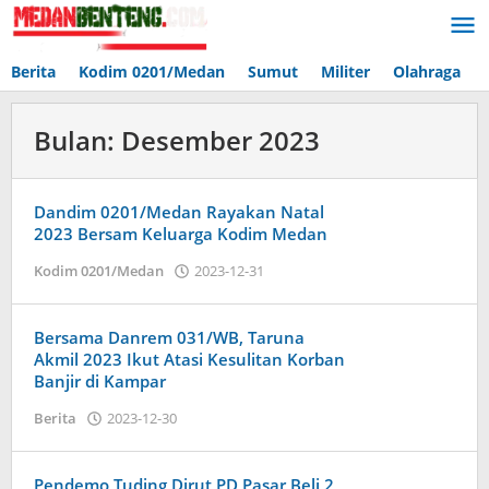
Lewati
ke
konten
Berita
Kodim 0201/Medan
Sumut
Militer
Olahraga
Bulan:
Desember 2023
Dandim 0201/Medan Rayakan Natal
2023 Bersam Keluarga Kodim Medan
oleh
Kodim 0201/Medan
2023-12-31
Admin
Bersama Danrem 031/WB, Taruna
Akmil 2023 Ikut Atasi Kesulitan Korban
Banjir di Kampar
oleh
Berita
2023-12-30
Admin
Pendemo Tuding Dirut PD Pasar Beli 2