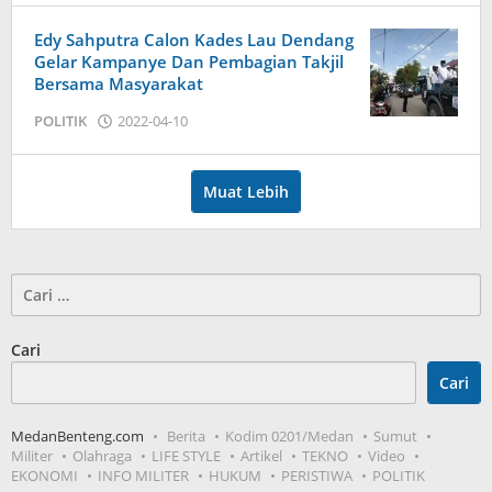
Edy Sahputra Calon Kades Lau Dendang
Gelar Kampanye Dan Pembagian Takjil
Bersama Masyarakat
oleh
POLITIK
2022-04-10
Admin
Muat Lebih
Cari
untuk:
Cari
Cari
MedanBenteng.com
Berita
Kodim 0201/Medan
Sumut
Militer
Olahraga
LIFE STYLE
Artikel
TEKNO
Video
EKONOMI
INFO MILITER
HUKUM
PERISTIWA
POLITIK