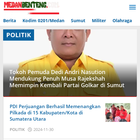
Lewati
ke
konten
Berita
Kodim 0201/Medan
Sumut
Militer
Olahraga
POLITIK
Tokoh Pemuda Dedi Andri Nasution
Mendukung Penuh Musa Rajekshah
Memimpin Kembali Partai Golkar di Sumut
POLITIK
PDI Perjuangan Berhasil Memenangkan
2025-
Pilkada di 15 Kabupaten/Kota di
05-
Sumatera Utara
10
oleh
oleh
POLITIK
2024-11-30
Admin
Admin