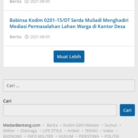
oleh
Berita
2021-08-05
Admin
Babinsa Kodim 0201-15/DT Serda Muliadi Menghadiri
Mediasi Permasalahan Lahan Warga di Kantor Desa
oleh
Berita
2021-08-05
Admin
Muat Lebih
Cari
untuk:
Cari
Cari
MedanBenteng.com
Berita
Kodim 0201/Medan
Sumut
Militer
Olahraga
LIFE STYLE
Artikel
TEKNO
Video
EKONOMI
INFO MILITER
HUKUM
PERISTIWA
POLITIK