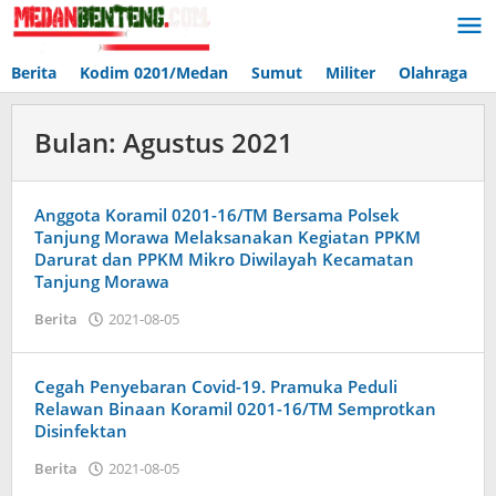
Lewati
ke
konten
Berita
Kodim 0201/Medan
Sumut
Militer
Olahraga
Bulan:
Agustus 2021
Anggota Koramil 0201-16/TM Bersama Polsek
Tanjung Morawa Melaksanakan Kegiatan PPKM
Darurat dan PPKM Mikro Diwilayah Kecamatan
Tanjung Morawa
oleh
Berita
2021-08-05
Admin
Cegah Penyebaran Covid-19. Pramuka Peduli
Relawan Binaan Koramil 0201-16/TM Semprotkan
Disinfektan
oleh
Berita
2021-08-05
Admin