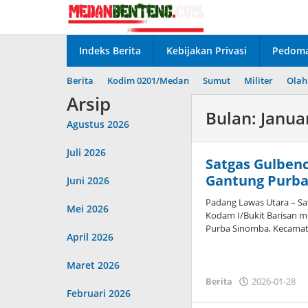
Lewati
ke
konten
Indeks Berita
Kebijakan Privasi
Pedoma
Berita
Kodim 0201/Medan
Sumut
Militer
Olah
Arsip
Bulan:
Janua
Agustus 2026
Juli 2026
Satgas Gulben
Gantung Purba
Juni 2026
Padang Lawas Utara – S
Mei 2026
Kodam I/Bukit Barisan m
Purba Sinomba, Kecama
April 2026
Maret 2026
o
Berita
2026-01-28
Februari 2026
A