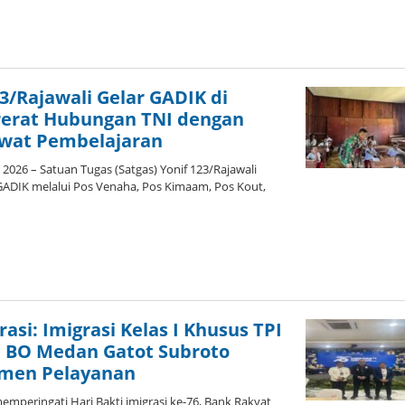
leh
dmin
23/Rajawali Gelar GADIK di
rerat Hubungan TNI dengan
wat Pembelajaran
ri 2026 – Satuan Tugas (Satgas) Yonif 123/Rajawali
ADIK melalui Pos Venaha, Pos Kimaam, Pos Kout,
leh
dmin
rasi: Imigrasi Kelas I Khusus TPI
 BO Medan Gatot Subroto
tmen Pelayanan
mperingati Hari Bakti imigrasi ke-76, Bank Rakyat