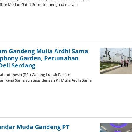
Office Medan Gatot Subroto menghadiri acara
leh
dmin
am Gandeng Mulia Ardhi Sama
phony Garden, Perumahan
Deli Serdang
yat Indonesia (BRI) Cabang Lubuk Pakam
an Kerja Sama strategis dengan PT Mulia Ardhi Sama
leh
dmin
andar Muda Gandeng PT