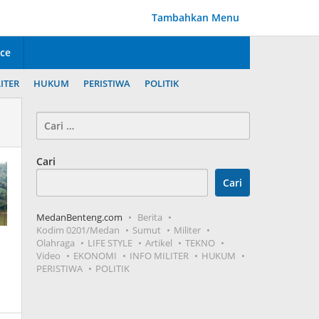
Tambahkan Menu
ice
ITER
HUKUM
PERISTIWA
POLITIK
Cari
untuk:
Cari
Cari
MedanBenteng.com
Berita
Kodim 0201/Medan
Sumut
Militer
Olahraga
LIFE STYLE
Artikel
TEKNO
Video
EKONOMI
INFO MILITER
HUKUM
PERISTIWA
POLITIK