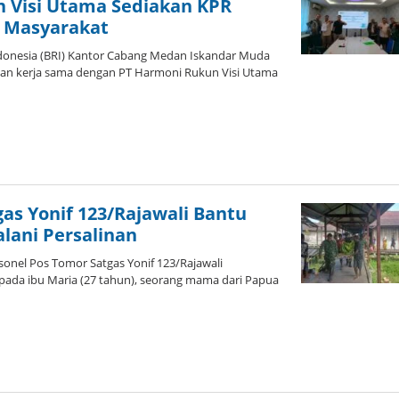
 Visi Utama Sediakan KPR
 Masyarakat
donesia (BRI) Kantor Cabang Medan Iskandar Muda
ian kerja sama dengan PT Harmoni Rukun Visi Utama
leh
dmin
as Yonif 123/Rajawali Bantu
lani Persalinan
nel Pos Tomor Satgas Yonif 123/Rajawali
ada ibu Maria (27 tahun), seorang mama dari Papua
leh
dmin