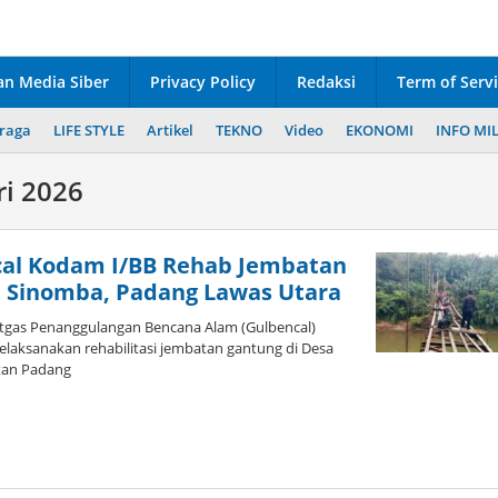
n Media Siber
Privacy Policy
Redaksi
Term of Serv
raga
LIFE STYLE
Artikel
TEKNO
Video
EKONOMI
INFO MIL
ri 2026
cal Kodam I/BB Rehab Jembatan
 Sinomba, Padang Lawas Utara
atgas Penanggulangan Bencana Alam (Gulbencal)
elaksanakan rehabilitasi jembatan gantung di Desa
tan Padang
leh
dmin