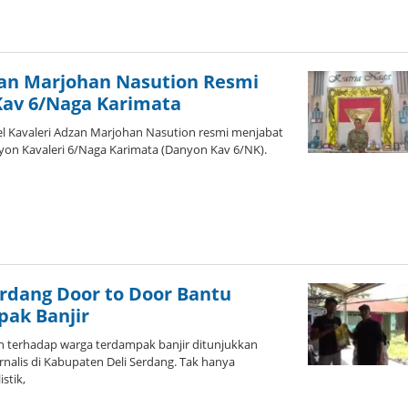
leh
dmin
zan Marjohan Nasution Resmi
Kav 6/Naga Karimata
 Kavaleri Adzan Marjohan Nasution resmi menjabat
on Kavaleri 6/Naga Karimata (Danyon Kav 6/NK).
leh
dmin
Serdang Door to Door Bantu
ak Banjir
an terhadap warga terdampak banjir ditunjukkan
rnalis di Kabupaten Deli Serdang. Tak hanya
stik,