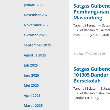
Januari 2026
Satgas Gulben
Pembangunan 
Desember 2025
Masundung
November 2025
Tapanuli Tengah — Satg
I/Bukit Barisan mulai 
Masundung, Kecamatan 
Oktober 2025
September 2025
o
Berita
2026-01-28
Agustus 2025
A
Juli 2025
Satgas Gulben
101305 Bandar
Juni 2025
Bersekolah
Mei 2025
Tapanuli Selatan – Satg
I/Bukit Barisan melakuk
April 2025
Bandar Tarutung,
Maret 2025