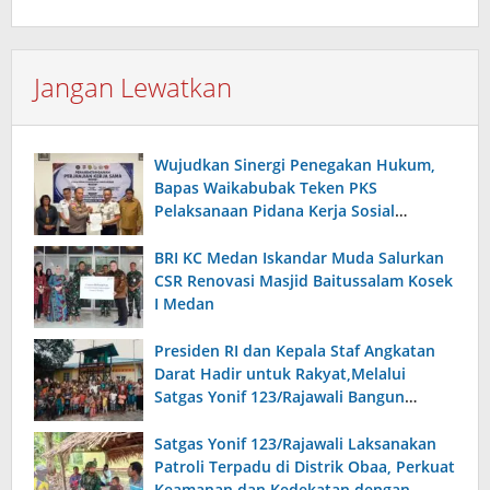
Jangan Lewatkan
Wujudkan Sinergi Penegakan Hukum,
Bapas Waikabubak Teken PKS
Pelaksanaan Pidana Kerja Sosial
Bersama Forkopimda Sumba Timur
BRI KC Medan Iskandar Muda Salurkan
CSR Renovasi Masjid Baitussalam Kosek
I Medan
Presiden RI dan Kepala Staf Angkatan
Darat Hadir untuk Rakyat,Melalui
Satgas Yonif 123/Rajawali Bangun
Sumur Bor di Gereja Kristus Raja Mappi.
Satgas Yonif 123/Rajawali Laksanakan
Patroli Terpadu di Distrik Obaa, Perkuat
Keamanan dan Kedekatan dengan