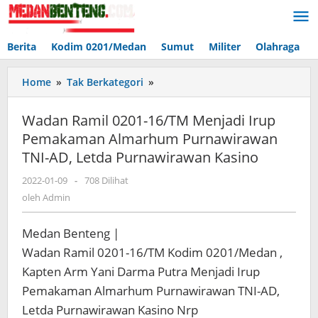
Lewati
ke
konten
Berita
Kodim 0201/Medan
Sumut
Militer
Olahraga
Wadan
Home
»
Tak Berkategori
»
Ramil
0201-
Wadan Ramil 0201-16/TM Menjadi Irup
16/TM
Pemakaman Almarhum Purnawirawan
Menjadi
TNI-AD, Letda Purnawirawan Kasino
Irup
Pemakaman
oleh
2022-01-09
-
708 Dilihat
Almarhum
Admin
oleh
Admin
Purnawirawan
TNI-
AD,
Medan Benteng |
Letda
Wadan Ramil 0201-16/TM Kodim 0201/Medan ,
Purnawirawan
Kapten Arm Yani Darma Putra Menjadi Irup
Kasino
Pemakaman Almarhum Purnawirawan TNI-AD,
Letda Purnawirawan Kasino Nrp