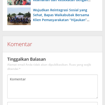
Warga
Wujudkan Reintegrasi Sosial yang
Sehat, Bapas Waikabubak Bersama
Klien Pemasyarakatan “Hijaukan”
Lapangan Galatama Sumba Barat Daya
Komentar
Tinggalkan Balasan
Alamat email Anda tidak akan dipublikasikan.
Ruas yang wajib
ditandai
*