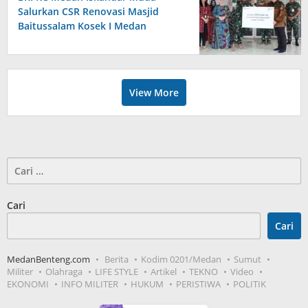
Salurkan CSR Renovasi Masjid
Baitussalam Kosek I Medan
View More
Cari
untuk:
Cari
Cari
MedanBenteng.com
Berita
Kodim 0201/Medan
Sumut
Militer
Olahraga
LIFE STYLE
Artikel
TEKNO
Video
EKONOMI
INFO MILITER
HUKUM
PERISTIWA
POLITIK