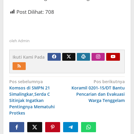
Post Dilihat:
708
oleh
Admin
Ikuti Kami Pada
Navigasi
Pos sebelumnya
Pos berikutnya
Komsos di SMPN 21
Koramil 0201-15/DT Bantu
pos
Simalingkar,Serda C
Pencarian dan Evakuasi
Sitinjak Ingatkan
Warga Tenggelam
Pentingnya Mematuhi
Protkes