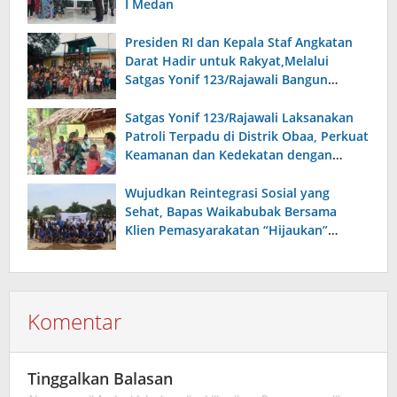
I Medan
Presiden RI dan Kepala Staf Angkatan
Darat Hadir untuk Rakyat,Melalui
Satgas Yonif 123/Rajawali Bangun
Sumur Bor di Gereja Kristus Raja Mappi.
Satgas Yonif 123/Rajawali Laksanakan
Patroli Terpadu di Distrik Obaa, Perkuat
Keamanan dan Kedekatan dengan
Warga
Wujudkan Reintegrasi Sosial yang
Sehat, Bapas Waikabubak Bersama
Klien Pemasyarakatan “Hijaukan”
Lapangan Galatama Sumba Barat Daya
Komentar
Tinggalkan Balasan