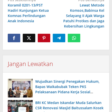
Navigasi
Koramil 0201-13/PST
Lewat Metode
pos
Hadiri Kunjungan Ketua
Komsos,Babinsa Kel
Komnas Perlindungan
Selayang II Ajak Warga
Anak Indonesia
Patuhi Protkes dan Jaga
Kebersihan Lingkungan
Jangan Lewatkan
Wujudkan Sinergi Penegakan Hukum,
Bapas Waikabubak Teken PKS
Pelaksanaan Pidana Kerja Sosial
Bersama Forkopimda Sumba Timur
BRI KC Medan Iskandar Muda Salurkan
CSR Renovasi Masjid Baitussalam Kosek