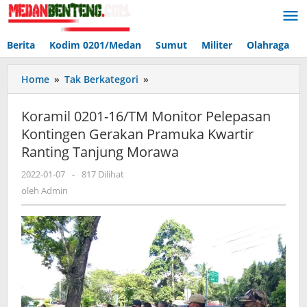
Lewati
ke
konten
Berita
Kodim 0201/Medan
Sumut
Militer
Olahraga
Koramil
Home
»
Tak Berkategori
»
0201-
16/TM
Koramil 0201-16/TM Monitor Pelepasan
Monitor
Kontingen Gerakan Pramuka Kwartir
Pelepasan
Ranting Tanjung Morawa
Kontingen
Gerakan
oleh
2022-01-07
-
817 Dilihat
Pramuka
Admin
oleh
Admin
Kwartir
Ranting
Tanjung
Morawa