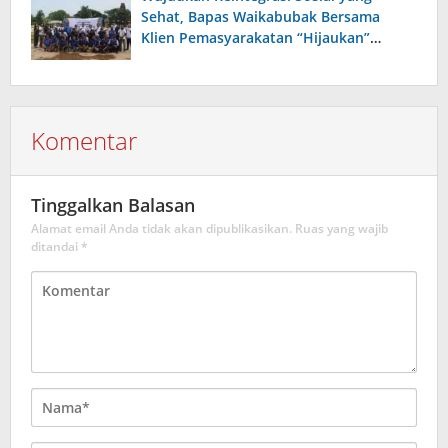
Sehat, Bapas Waikabubak Bersama
Klien Pemasyarakatan “Hijaukan”
Lapangan Galatama Sumba Barat Daya
Komentar
Tinggalkan Balasan
Alamat email Anda tidak akan dipublikasikan.
Ruas yang wajib
ditandai
*