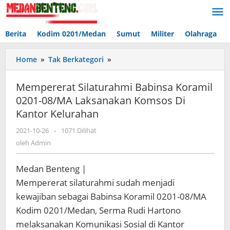
Lewati
ke
konten
Berita
Kodim 0201/Medan
Sumut
Militer
Olahraga
Mempererat
Home
»
Tak Berkategori
»
Silaturahmi
Babinsa
Mempererat Silaturahmi Babinsa Koramil
Koramil
0201-08/MA Laksanakan Komsos Di
0201-
Kantor Kelurahan
08/MA
Laksanakan
oleh
2021-10-26
-
1071 Dilihat
Komsos
Admin
oleh
Admin
Di
Kantor
Kelurahan
Medan Benteng |
Mempererat silaturahmi sudah menjadi
kewajiban sebagai Babinsa Koramil 0201-08/MA
Kodim 0201/Medan, Serma Rudi Hartono
melaksanakan Komunikasi Sosial di Kantor