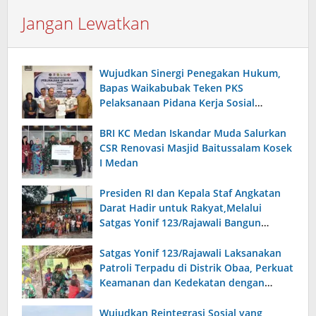
Jangan Lewatkan
Wujudkan Sinergi Penegakan Hukum,
Bapas Waikabubak Teken PKS
Pelaksanaan Pidana Kerja Sosial
Bersama Forkopimda Sumba Timur
BRI KC Medan Iskandar Muda Salurkan
CSR Renovasi Masjid Baitussalam Kosek
I Medan
Presiden RI dan Kepala Staf Angkatan
Darat Hadir untuk Rakyat,Melalui
Satgas Yonif 123/Rajawali Bangun
Sumur Bor di Gereja Kristus Raja Mappi.
Satgas Yonif 123/Rajawali Laksanakan
Patroli Terpadu di Distrik Obaa, Perkuat
Keamanan dan Kedekatan dengan
Warga
Wujudkan Reintegrasi Sosial yang