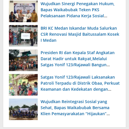
Wujudkan Sinergi Penegakan Hukum,
Bapas Waikabubak Teken PKS
Pelaksanaan Pidana Kerja Sosial
Bersama Forkopimda Sumba Timur
BRI KC Medan Iskandar Muda Salurkan
CSR Renovasi Masjid Baitussalam Kosek
I Medan
Presiden RI dan Kepala Staf Angkatan
Darat Hadir untuk Rakyat,Melalui
Satgas Yonif 123/Rajawali Bangun
Sumur Bor di Gereja Kristus Raja Mappi.
Satgas Yonif 123/Rajawali Laksanakan
Patroli Terpadu di Distrik Obaa, Perkuat
Keamanan dan Kedekatan dengan
Warga
Wujudkan Reintegrasi Sosial yang
Sehat, Bapas Waikabubak Bersama
Klien Pemasyarakatan “Hijaukan”
Lapangan Galatama Sumba Barat Daya