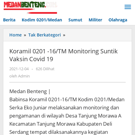
Lewati
ke
konten
Berita
Kodim 0201/Medan
Sumut
Militer
Olahraga
Koramil
Home
»
Tak Berkategori
»
0201
-16/TM
Koramil 0201 -16/TM Monitoring Suntik
Monitoring
Vaksin Covid 19
Suntik
Vaksin
oleh
2021-12-04
-
626 Dilihat
Covid
Admin
oleh
Admin
19
Medan Benteng |
Babinsa Koramil 0201-16/TM Kodim 0201/Medan
Serka Eko Juniar melaksanakan monitoring dan
pengamanan di wilayah Desa Tanjung Morawa A
Kecamatan Tanjung Morawa Kabupaten Deli
Serdang tempat dilaksanakannya kegiatan