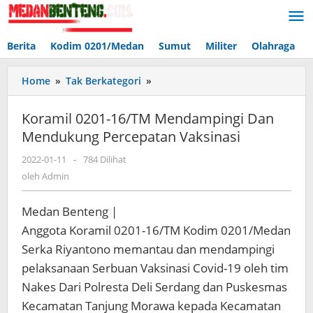
Lewati
ke
konten
Berita
Kodim 0201/Medan
Sumut
Militer
Olahraga
Koramil
Home
»
Tak Berkategori
»
0201-
16/TM
Koramil 0201-16/TM Mendampingi Dan
Mendampingi
Mendukung Percepatan Vaksinasi
Dan
Mendukung
oleh
2022-01-11
-
784 Dilihat
Percepatan
Admin
oleh
Admin
Vaksinasi
Medan Benteng |
Anggota Koramil 0201-16/TM Kodim 0201/Medan
Serka Riyantono memantau dan mendampingi
pelaksanaan Serbuan Vaksinasi Covid-19 oleh tim
Nakes Dari Polresta Deli Serdang dan Puskesmas
Kecamatan Tanjung Morawa kepada Kecamatan