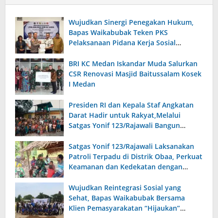
Wujudkan Sinergi Penegakan Hukum,
Bapas Waikabubak Teken PKS
Pelaksanaan Pidana Kerja Sosial
Bersama Forkopimda Sumba Timur
BRI KC Medan Iskandar Muda Salurkan
CSR Renovasi Masjid Baitussalam Kosek
I Medan
Presiden RI dan Kepala Staf Angkatan
Darat Hadir untuk Rakyat,Melalui
Satgas Yonif 123/Rajawali Bangun
Sumur Bor di Gereja Kristus Raja Mappi.
Satgas Yonif 123/Rajawali Laksanakan
Patroli Terpadu di Distrik Obaa, Perkuat
Keamanan dan Kedekatan dengan
Warga
Wujudkan Reintegrasi Sosial yang
Sehat, Bapas Waikabubak Bersama
Klien Pemasyarakatan “Hijaukan”