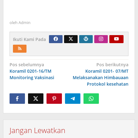
oleh
Admin
Ikuti Kami Pada
Navigasi
Pos sebelumnya
Pos berikutnya
Koramil 0201-16/TM
Koramil 0201- 07/MT
pos
Monitoring Vaksinasi
Melaksanakan Himbauaan
Protokol kesehatan
Jangan Lewatkan