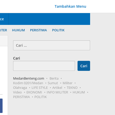
Tambahkan Menu
ice
ITER
HUKUM
PERISTIWA
POLITIK
Cari
untuk:
Cari
Cari
MedanBenteng.com
Berita
Kodim 0201/Medan
Sumut
Militer
Olahraga
LIFE STYLE
Artikel
TEKNO
Video
EKONOMI
INFO MILITER
HUKUM
PERISTIWA
POLITIK