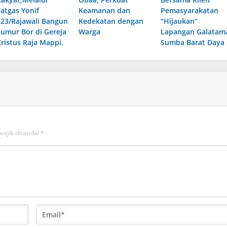
Satgas Yonif
Keamanan dan
Pemasyarakatan
123/Rajawali Bangun
Kedekatan dengan
“Hijaukan”
Sumur Bor di Gereja
Warga
Lapangan Galatam
Kristus Raja Mappi.
Sumba Barat Daya
wajib ditandai
*