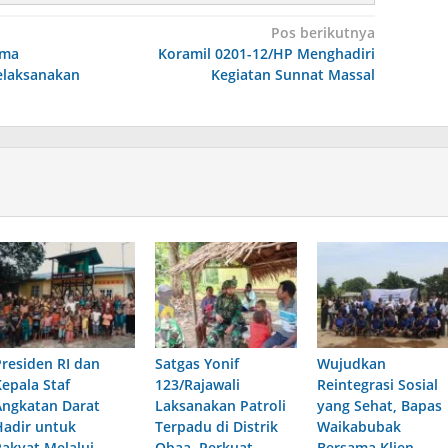
Pos berikutnya
ama
Koramil 0201-12/HP Menghadiri
laksanakan
Kegiatan Sunnat Massal
Presiden RI dan
Satgas Yonif
Wujudkan
Kepala Staf
123/Rajawali
Reintegrasi Sosial
Angkatan Darat
Laksanakan Patroli
yang Sehat, Bapas
Hadir untuk
Terpadu di Distrik
Waikabubak
Rakyat,Melalui
Obaa, Perkuat
Bersama Klien