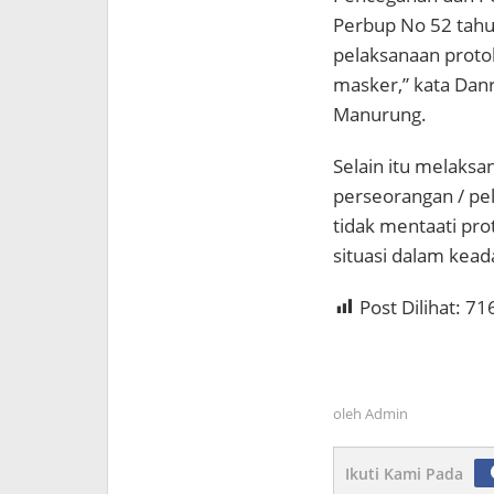
Perbup No 52 tah
pelaksanaan proto
masker,” kata Dan
Manurung.
Selain itu melaks
perseorangan / pe
tidak mentaati pr
situasi dalam kea
Post Dilihat:
71
oleh
Admin
Ikuti Kami Pada