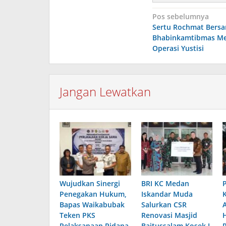
Navigasi
Pos sebelumnya
Sertu Rochmat Bers
pos
Bhabinkamtibmas Me
Operasi Yustisi
Jangan Lewatkan
Wujudkan Sinergi
BRI KC Medan
Penegakan Hukum,
Iskandar Muda
Bapas Waikabubak
Salurkan CSR
Teken PKS
Renovasi Masjid
Pelaksanaan Pidana
Baitussalam Kosek I