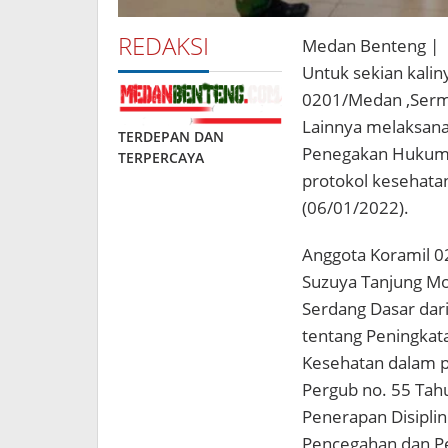
REDAKSI
Medan Benteng |
Untuk sekian kali
0201/Medan ,Serma
Lainnya melaksanak
TERDEPAN DAN
Penegakan Hukum 
TERPERCAYA
protokol kesehat
(06/01/2022).
Anggota Koramil 0
Suzuya Tanjung Mo
Serdang Dasar dari
tentang Peningkat
Kesehatan dalam p
Pergub no. 55 Tah
Penerapan Disipli
Pencegahan dan Pe