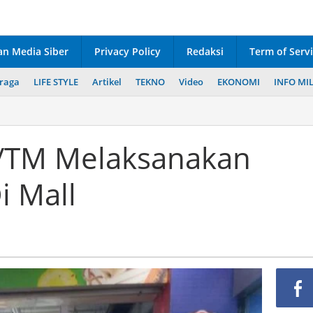
n Media Siber
Privacy Policy
Redaksi
Term of Serv
raga
LIFE STYLE
Artikel
TEKNO
Video
EKONOMI
INFO MIL
6/TM Melaksanakan
i Mall