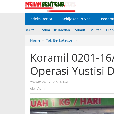
Lewati
ke
konten
Indeks Berita
Kebijakan Privasi
Pedoma
Berita
Kodim 0201/Medan
Sumut
Militer
Olah
Koramil
Home
»
Tak Berkategori
»
0201-
16/TM
Koramil 0201-1
Melaksanakan
Operasi
Operasi Yustisi D
Yustisi
Di
Mall
oleh
2022-01-07
-
716 Dilihat
Admin
oleh
Admin