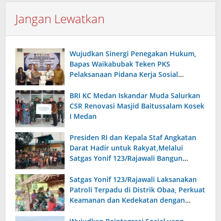
Jangan Lewatkan
Wujudkan Sinergi Penegakan Hukum,
Bapas Waikabubak Teken PKS
Pelaksanaan Pidana Kerja Sosial
Bersama Forkopimda Sumba Timur
BRI KC Medan Iskandar Muda Salurkan
CSR Renovasi Masjid Baitussalam Kosek
I Medan
Presiden RI dan Kepala Staf Angkatan
Darat Hadir untuk Rakyat,Melalui
Satgas Yonif 123/Rajawali Bangun
Sumur Bor di Gereja Kristus Raja Mappi.
Satgas Yonif 123/Rajawali Laksanakan
Patroli Terpadu di Distrik Obaa, Perkuat
Keamanan dan Kedekatan dengan
Warga