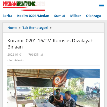
Lewati
ke
konten
Berita
Kodim 0201/Medan
Sumut
Militer
Olahraga
Koramil
Home
»
Tak Berkategori
»
0201-
16/TM
Koramil 0201-16/TM Komsos Diwilayah
Komsos
Binaan
Diwilayah
Binaan
oleh
2022-01-01
-
796 Dilihat
Admin
oleh
Admin