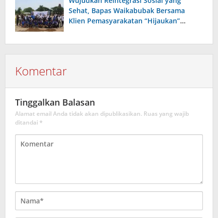
Wujudkan Reintegrasi Sosial yang
Sehat, Bapas Waikabubak Bersama
Klien Pemasyarakatan “Hijaukan”
Lapangan Galatama Sumba Barat Daya
Komentar
Tinggalkan Balasan
Alamat email Anda tidak akan dipublikasikan.
Ruas yang wajib
ditandai
*