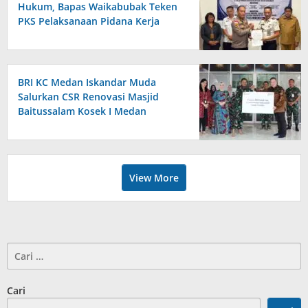
Hukum, Bapas Waikabubak Teken
PKS Pelaksanaan Pidana Kerja
Sosial Bersama Forkopimda
Sumba Timur
BRI KC Medan Iskandar Muda
Salurkan CSR Renovasi Masjid
Baitussalam Kosek I Medan
View More
Cari
untuk:
Cari