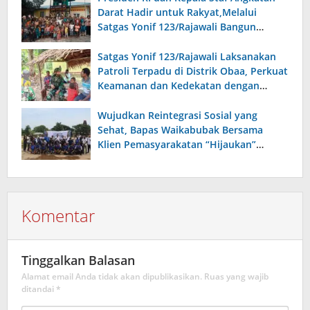
Darat Hadir untuk Rakyat,Melalui
Satgas Yonif 123/Rajawali Bangun
Sumur Bor di Gereja Kristus Raja Mappi.
Satgas Yonif 123/Rajawali Laksanakan
Patroli Terpadu di Distrik Obaa, Perkuat
Keamanan dan Kedekatan dengan
Warga
Wujudkan Reintegrasi Sosial yang
Sehat, Bapas Waikabubak Bersama
Klien Pemasyarakatan “Hijaukan”
Lapangan Galatama Sumba Barat Daya
Komentar
Tinggalkan Balasan
Alamat email Anda tidak akan dipublikasikan.
Ruas yang wajib
ditandai
*