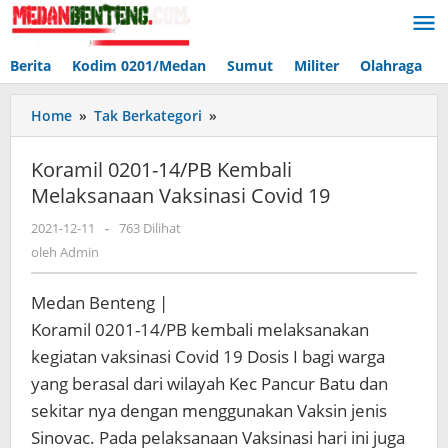
Lewati
ke
konten
Berita
Kodim 0201/Medan
Sumut
Militer
Olahraga
Koramil
Home
»
Tak Berkategori
»
0201-
14/PB
Koramil 0201-14/PB Kembali
Kembali
Melaksanaan Vaksinasi Covid 19
Melaksanaan
Vaksinasi
oleh
2021-12-11
-
763 Dilihat
Covid
Admin
oleh
Admin
19
Medan Benteng |
Koramil 0201-14/PB kembali melaksanakan
kegiatan vaksinasi Covid 19 Dosis I bagi warga
yang berasal dari wilayah Kec Pancur Batu dan
sekitar nya dengan menggunakan Vaksin jenis
Sinovac. Pada pelaksanaan Vaksinasi hari ini juga