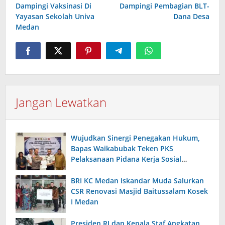
pos
Dampingi Vaksinasi Di
Dampingi Pembagian BLT-
Yayasan Sekolah Univa
Dana Desa
Medan
Jangan Lewatkan
Wujudkan Sinergi Penegakan Hukum,
Bapas Waikabubak Teken PKS
Pelaksanaan Pidana Kerja Sosial
Bersama Forkopimda Sumba Timur
BRI KC Medan Iskandar Muda Salurkan
CSR Renovasi Masjid Baitussalam Kosek
I Medan
Presiden RI dan Kepala Staf Angkatan