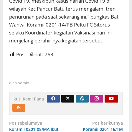
Covid 19, meskipun kasus harian Covid 19 di
wilayah Kec Pancur Batu terus mengalami tren
penurunan pada saat sekarang ini.” pungkas Bati
Wanwil Koramil 0201-14/PB Peltu FC Sitorus
selaku Koordinator kegiatan Vaksinasi hari ini
menjelang berahir nya kegiatan tersebut.
Post Dilihat:
763
oleh
Admin
Ikuti Kami Pada
Navigasi
Pos sebelumnya
Pos berikutnya
Koramil 0201-08/MA Ikut
Koramil 0201-16/TM