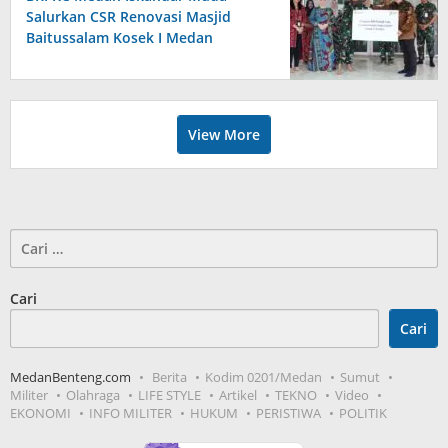
Salurkan CSR Renovasi Masjid
Baitussalam Kosek I Medan
View More
Cari
untuk:
Cari
Cari
MedanBenteng.com
Berita
Kodim 0201/Medan
Sumut
Militer
Olahraga
LIFE STYLE
Artikel
TEKNO
Video
EKONOMI
INFO MILITER
HUKUM
PERISTIWA
POLITIK