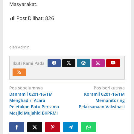
Masyarakat.
Post Dilihat:
826
oleh
Admin
Ikuti Kami Pada
Navigasi
Pos sebelumnya
Pos berikutnya
Danramil 0201-16/TM
Koramil 0201-16/TM
pos
Menghadiri Acara
Memonitoring
Peletakan Batu Pertama
Pelaksanaan Vaksinasi
Masjid Mujahid BKPRMI