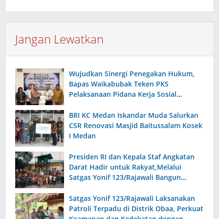
Jangan Lewatkan
Wujudkan Sinergi Penegakan Hukum,
Bapas Waikabubak Teken PKS
Pelaksanaan Pidana Kerja Sosial
Bersama Forkopimda Sumba Timur
BRI KC Medan Iskandar Muda Salurkan
CSR Renovasi Masjid Baitussalam Kosek
I Medan
Presiden RI dan Kepala Staf Angkatan
Darat Hadir untuk Rakyat,Melalui
Satgas Yonif 123/Rajawali Bangun
Sumur Bor di Gereja Kristus Raja Mappi.
Satgas Yonif 123/Rajawali Laksanakan
Patroli Terpadu di Distrik Obaa, Perkuat
Keamanan dan Kedekatan dengan