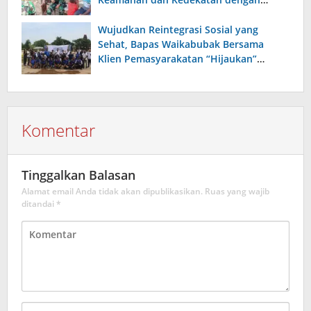
Warga
Wujudkan Reintegrasi Sosial yang
Sehat, Bapas Waikabubak Bersama
Klien Pemasyarakatan “Hijaukan”
Lapangan Galatama Sumba Barat Daya
Komentar
Tinggalkan Balasan
Alamat email Anda tidak akan dipublikasikan.
Ruas yang wajib
ditandai
*