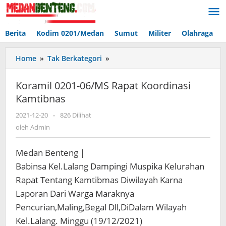
Lewati
ke
konten
Berita
Kodim 0201/Medan
Sumut
Militer
Olahraga
Koramil
Home
»
Tak Berkategori
»
0201-
06/MS
Koramil 0201-06/MS Rapat Koordinasi
Rapat
Kamtibnas
Koordinasi
Kamtibnas
oleh
2021-12-20
-
826 Dilihat
Admin
oleh
Admin
Medan Benteng |
Babinsa Kel.Lalang Dampingi Muspika Kelurahan
Rapat Tentang Kamtibmas Diwilayah Karna
Laporan Dari Warga Maraknya
Pencurian,Maling,Begal Dll,DiDalam Wilayah
Kel.Lalang. Minggu (19/12/2021)