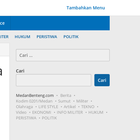
Tambahkan Menu
ice
ITER
HUKUM
PERISTIWA
POLITIK
Cari
untuk:
a
Cari
Cari
MedanBenteng.com
Berita
Kodim 0201/Medan
Sumut
Militer
Olahraga
LIFE STYLE
Artikel
TEKNO
Video
EKONOMI
INFO MILITER
HUKUM
PERISTIWA
POLITIK