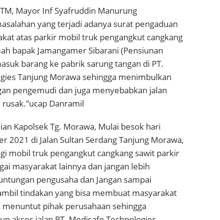
TM, Mayor Inf Syafruddin Manurung
asalahan yang terjadi adanya surat pengaduan
kat atas parkir mobil truk pengangkut cangkang
mah bapak Jamangamer Sibarani (Pensiunan
 masuk barang ke pabrik sarung tangan di PT.
ogies Tanjung Morawa sehingga menimbulkan
gan pengemudi dan juga menyebabkan jalan
i rusak.”ucap Danramil
n Kapolsek Tg. Morawa, Mulai besok hari
r 2021 di Jalan Sultan Serdang Tanjung Morawa,
agi mobil truk pengangkut cangkang sawit parkir
ai masyarakat lainnya dan jangan lebih
ntungan pengusaha dan Jangan sampai
mbil tindakan yang bisa membuat masyarakat
 menuntut pihak perusahaan sehingga
 akses jalan PT. Medisafe Technologies