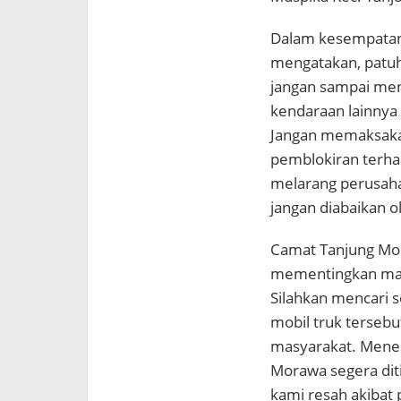
Dalam kesempatan
mengatakan, patuhi
jangan sampai me
kendaraan lainnya
Jangan memaksaka
pemblokiran terhad
melarang perusah
jangan diabaikan 
Camat Tanjung Mo
mementingkan mas
Silahkan mencari 
mobil truk terseb
masyarakat. Mene
Morawa segera diti
kami resah akibat