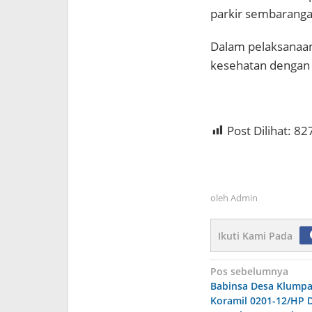
parkir sembaranga
Dalam pelaksanaa
kesehatan dengan 
Post Dilihat:
82
oleh
Admin
Ikuti Kami Pada
Navigasi
Pos sebelumnya
Babinsa Desa Klump
pos
Koramil 0201-12/HP 