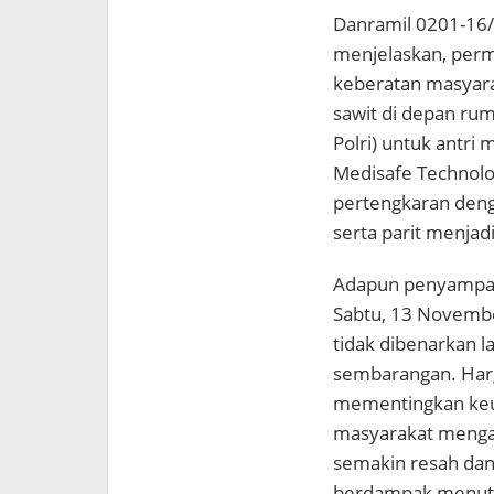
Danramil 0201-16/
menjelaskan, perm
keberatan masyara
sawit di depan ru
Polri) untuk antri
Medisafe Technol
pertengkaran den
serta parit menjad
Adapun penyampaia
Sabtu, 13 Novembe
tidak dibenarkan l
sembarangan. Harg
mementingkan keu
masyarakat menga
semakin resah dan
berdampak menutup