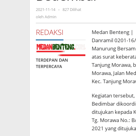
Desa
Buntu
oleh
2021-11-14
-
827 Dilihat
Bedembar
Admin
oleh
Admin
REDAKSI
Medan Benteng |
Danramil 0201-16/
Manurung Bersama
atas surat kebera
TERDEPAN DAN
Tanjung Morawa, b
TERPERCAYA
Morawa, Jalan Med
Kec. Tanjung Mora
Kegiatan tersebut
Bedimbar dikoordi
ditujukan kepada 
Tg. Morawa No.: B/
2021 yang ditujuk