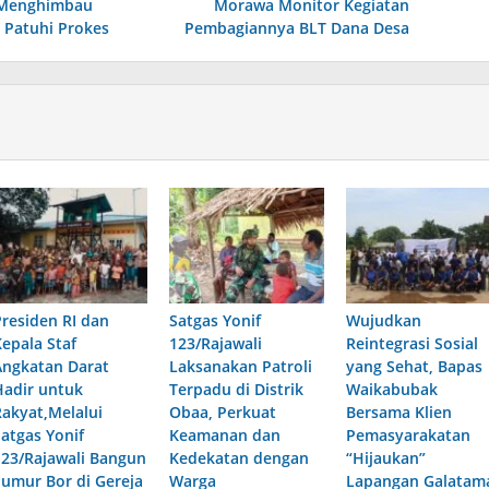
 Menghimbau
Morawa Monitor Kegiatan
 Patuhi Prokes
Pembagiannya BLT Dana Desa
Presiden RI dan
Satgas Yonif
Wujudkan
Kepala Staf
123/Rajawali
Reintegrasi Sosial
Angkatan Darat
Laksanakan Patroli
yang Sehat, Bapas
Hadir untuk
Terpadu di Distrik
Waikabubak
Rakyat,Melalui
Obaa, Perkuat
Bersama Klien
Satgas Yonif
Keamanan dan
Pemasyarakatan
123/Rajawali Bangun
Kedekatan dengan
“Hijaukan”
Sumur Bor di Gereja
Warga
Lapangan Galatam