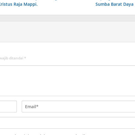
Kristus Raja Mappi.
Sumba Barat Daya
wajib ditandai
*