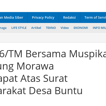
n Media Siber
Privacy Policy
Redaksi
Term of Serv
raga
LIFE STYLE
Artikel
TEKNO
Video
EKONOMI
INFO MIL
16/TM Bersama Muspik
ung Morawa
pat Atas Surat
rakat Desa Buntu