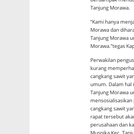
Tanjung Morawa.
“Kami hanya menja
Morawa dan dihara
Tanjung Morawa un
Morawa.”tegas Ka
Perwakilan pengus
kurang memperhati
cangkang sawit yan
umum. Dalam hal 
Tanjung Morawa un
mensosialisasikan 
cangkang sawit yan
rapat tersebut ak
perusahaan dan k
Muspika Kec. Tanj