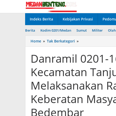
Lewati
ke
konten
Indeks Berita
Kebijakan Privasi
Pedoma
Berita
Kodim 0201/Medan
Sumut
Militer
Olah
Danramil
Home
»
Tak Berkategori
»
0201-
16/TM
Danramil 0201-
Bersama
Muspika
Kecamatan Tanj
Kecamatan
Tanjung
Morawa
Melaksanakan Ra
Melaksanakan
Rapat
Keberatan Masya
Atas
Surat
Keberatan
Bedembar
Masyarakat