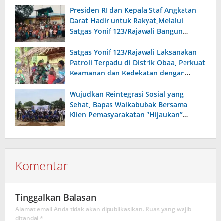
Presiden RI dan Kepala Staf Angkatan
Darat Hadir untuk Rakyat,Melalui
Satgas Yonif 123/Rajawali Bangun
Sumur Bor di Gereja Kristus Raja Mappi.
Satgas Yonif 123/Rajawali Laksanakan
Patroli Terpadu di Distrik Obaa, Perkuat
Keamanan dan Kedekatan dengan
Warga
Wujudkan Reintegrasi Sosial yang
Sehat, Bapas Waikabubak Bersama
Klien Pemasyarakatan “Hijaukan”
Lapangan Galatama Sumba Barat Daya
Komentar
Tinggalkan Balasan
Alamat email Anda tidak akan dipublikasikan.
Ruas yang wajib
ditandai
*