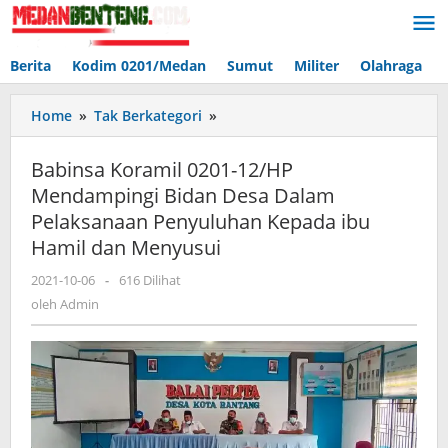
Lewati
ke
konten
Berita
Kodim 0201/Medan
Sumut
Militer
Olahraga
Babinsa
Home
»
Tak Berkategori
»
Koramil
0201-
Babinsa Koramil 0201-12/HP
12/HP
Mendampingi Bidan Desa Dalam
Mendampingi
Pelaksanaan Penyuluhan Kepada ibu
Bidan
Desa
Hamil dan Menyusui
Dalam
oleh
2021-10-06
-
616 Dilihat
Pelaksanaan
Admin
Penyuluhan
oleh
Admin
Kepada
ibu
Hamil
dan
Menyusui