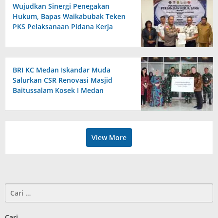
Wujudkan Sinergi Penegakan
Hukum, Bapas Waikabubak Teken
PKS Pelaksanaan Pidana Kerja
Sosial Bersama Forkopimda
Sumba Timur
BRI KC Medan Iskandar Muda
Salurkan CSR Renovasi Masjid
Baitussalam Kosek I Medan
View More
Cari
untuk:
Cari