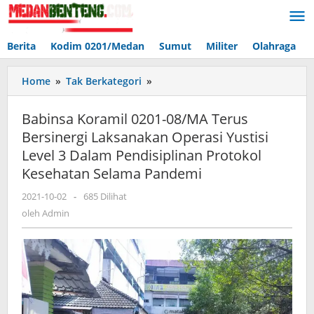
Lewati
ke
konten
Berita
Kodim 0201/Medan
Sumut
Militer
Olahraga
Babinsa
Home
»
Tak Berkategori
»
Koramil
0201-
Babinsa Koramil 0201-08/MA Terus
08/MA
Bersinergi Laksanakan Operasi Yustisi
Terus
Level 3 Dalam Pendisiplinan Protokol
Bersinergi
Laksanakan
Kesehatan Selama Pandemi
Operasi
oleh
2021-10-02
-
685 Dilihat
Yustisi
Admin
Level
oleh
Admin
3
Dalam
Pendisiplinan
Protokol
Kesehatan
Selama