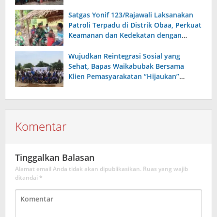
Sumur Bor di Gereja Kristus Raja Mappi.
Satgas Yonif 123/Rajawali Laksanakan
Patroli Terpadu di Distrik Obaa, Perkuat
Keamanan dan Kedekatan dengan
Warga
Wujudkan Reintegrasi Sosial yang
Sehat, Bapas Waikabubak Bersama
Klien Pemasyarakatan “Hijaukan”
Lapangan Galatama Sumba Barat Daya
Komentar
Tinggalkan Balasan
Alamat email Anda tidak akan dipublikasikan.
Ruas yang wajib
ditandai
*