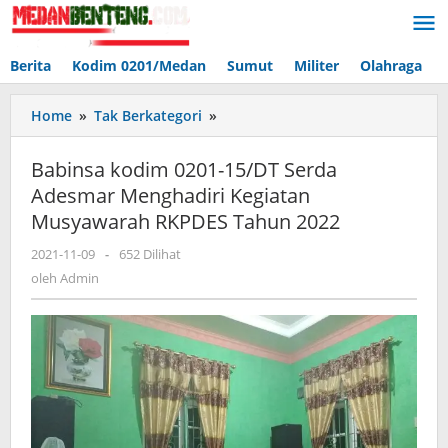
Lewati
ke
konten
Berita
Kodim 0201/Medan
Sumut
Militer
Olahraga
Babinsa
Home
»
Tak Berkategori
»
kodim
0201-
Babinsa kodim 0201-15/DT Serda
15/DT
Adesmar Menghadiri Kegiatan
Serda
Musyawarah RKPDES Tahun 2022
Adesmar
Menghadiri
oleh
2021-11-09
-
652 Dilihat
Kegiatan
Admin
oleh
Admin
Musyawarah
RKPDES
Tahun
2022