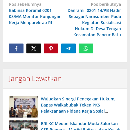
Navigasi
Pos sebelumnya
Pos berikutnya
Babinsa Koramil 0201-
Danramil 0201-14/PB Hadir
pos
08/MA Monitor Kunjungan
Sebagai Narasumber Pada
Kerja Menparekrap RI
Kegiatan Sosialisasi
Hukum Di Desa Tengah
Kecamatan Pancur Batu
Jangan Lewatkan
Wujudkan Sinergi Penegakan Hukum,
Bapas Waikabubak Teken PKS
Pelaksanaan Pidana Kerja Sosial
Bersama Forkopimda Sumba Timur
BRI KC Medan Iskandar Muda Salurkan
CSR Renovasi Masjid Baitussalam Kosek