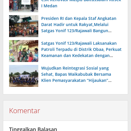
I Medan
Presiden RI dan Kepala Staf Angkatan
Darat Hadir untuk Rakyat,Melalui
Satgas Yonif 123/Rajawali Bangun
Sumur Bor di Gereja Kristus Raja Mappi.
Satgas Yonif 123/Rajawali Laksanakan
Patroli Terpadu di Distrik Obaa, Perkuat
Keamanan dan Kedekatan dengan
Warga
Wujudkan Reintegrasi Sosial yang
Sehat, Bapas Waikabubak Bersama
Klien Pemasyarakatan “Hijaukan”
Lapangan Galatama Sumba Barat Daya
Komentar
Tinggalkan Balasan