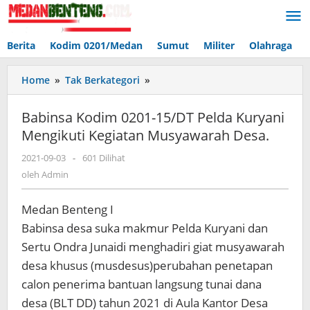
Lewati
ke
konten
Berita
Kodim 0201/Medan
Sumut
Militer
Olahraga
Babinsa
Home
»
Tak Berkategori
»
Kodim
0201-
Babinsa Kodim 0201-15/DT Pelda Kuryani
15/DT
Mengikuti Kegiatan Musyawarah Desa.
Pelda
Kuryani
oleh
2021-09-03
-
601 Dilihat
Mengikuti
Admin
oleh
Admin
Kegiatan
Musyawarah
Medan Benteng I
Desa.
Babinsa desa suka makmur Pelda Kuryani dan
Sertu Ondra Junaidi menghadiri giat musyawarah
desa khusus (musdesus)perubahan penetapan
calon penerima bantuan langsung tunai dana
desa (BLT DD) tahun 2021 di Aula Kantor Desa