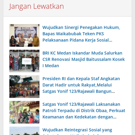
Jangan Lewatkan
Wujudkan Sinergi Penegakan Hukum,
Bapas Waikabubak Teken PKS
Pelaksanaan Pidana Kerja Sosial
Bersama Forkopimda Sumba Timur
BRI KC Medan Iskandar Muda Salurkan
CSR Renovasi Masjid Baitussalam Kosek
I Medan
Presiden RI dan Kepala Staf Angkatan
Darat Hadir untuk Rakyat,Melalui
Satgas Yonif 123/Rajawali Bangun
Sumur Bor di Gereja Kristus Raja Mappi.
Satgas Yonif 123/Rajawali Laksanakan
Patroli Terpadu di Distrik Obaa, Perkuat
Keamanan dan Kedekatan dengan
Warga
Wujudkan Reintegrasi Sosial yang