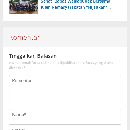
Sehat, Bapas Waikabubak Bersama
Klien Pemasyarakatan “Hijaukan”
Lapangan Galatama Sumba Barat Daya
Komentar
Tinggalkan Balasan
Alamat email Anda tidak akan dipublikasikan.
Ruas yang wajib
ditandai
*