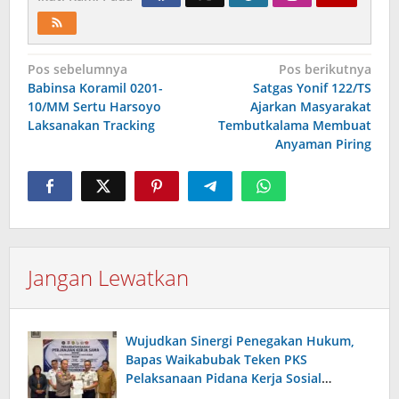
Navigasi
Pos sebelumnya
Pos berikutnya
Babinsa Koramil 0201-
Satgas Yonif 122/TS
pos
10/MM Sertu Harsoyo
Ajarkan Masyarakat
Laksanakan Tracking
Tembutkalama Membuat
Anyaman Piring
Jangan Lewatkan
Wujudkan Sinergi Penegakan Hukum,
Bapas Waikabubak Teken PKS
Pelaksanaan Pidana Kerja Sosial
Bersama Forkopimda Sumba Timur