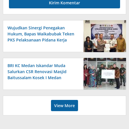
Wujudkan Sinergi Penegakan
Hukum, Bapas Waikabubak Teken
PKS Pelaksanaan Pidana Kerja
Sosial Bersama Forkopimda
Sumba Timur
BRI KC Medan Iskandar Muda
Salurkan CSR Renovasi Masjid
Baitussalam Kosek I Medan
View More