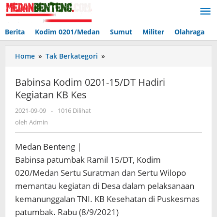
Lewati
ke
konten
Berita
Kodim 0201/Medan
Sumut
Militer
Olahraga
Babinsa
Home
»
Tak Berkategori
»
Kodim
0201-
Babinsa Kodim 0201-15/DT Hadiri
15/DT
Kegiatan KB Kes
Hadiri
Kegiatan
oleh
2021-09-09
-
1016 Dilihat
KB
Admin
oleh
Admin
Kes
Medan Benteng |
Babinsa patumbak Ramil 15/DT, Kodim
020/Medan Sertu Suratman dan Sertu Wilopo
memantau kegiatan di Desa dalam pelaksanaan
kemanunggalan TNI. KB Kesehatan di Puskesmas
patumbak. Rabu (8/9/2021)