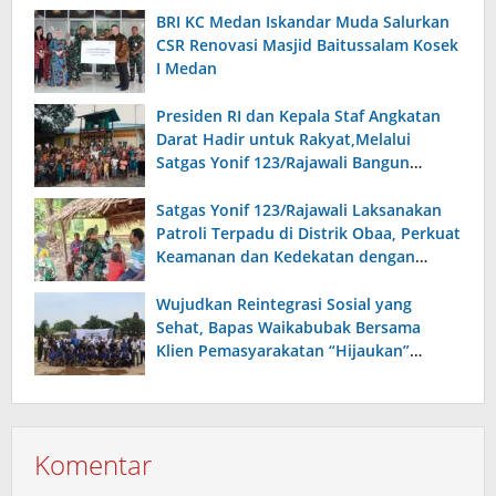
BRI KC Medan Iskandar Muda Salurkan
CSR Renovasi Masjid Baitussalam Kosek
I Medan
Presiden RI dan Kepala Staf Angkatan
Darat Hadir untuk Rakyat,Melalui
Satgas Yonif 123/Rajawali Bangun
Sumur Bor di Gereja Kristus Raja Mappi.
Satgas Yonif 123/Rajawali Laksanakan
Patroli Terpadu di Distrik Obaa, Perkuat
Keamanan dan Kedekatan dengan
Warga
Wujudkan Reintegrasi Sosial yang
Sehat, Bapas Waikabubak Bersama
Klien Pemasyarakatan “Hijaukan”
Lapangan Galatama Sumba Barat Daya
Komentar