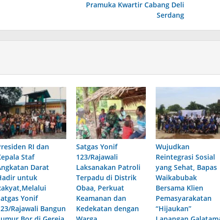
Pramuka Kwartir Cabang Deli
Serdang
Presiden RI dan
Satgas Yonif
Wujudkan
Kepala Staf
123/Rajawali
Reintegrasi Sosial
Angkatan Darat
Laksanakan Patroli
yang Sehat, Bapas
Hadir untuk
Terpadu di Distrik
Waikabubak
Rakyat,Melalui
Obaa, Perkuat
Bersama Klien
Satgas Yonif
Keamanan dan
Pemasyarakatan
123/Rajawali Bangun
Kedekatan dengan
“Hijaukan”
Sumur Bor di Gereja
Warga
Lapangan Galatam