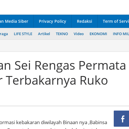
n Media Siber
Privacy Policy
Redaksi
Term of Serv
raga
LIFE STYLE
Artikel
TEKNO
Video
EKONOMI
INFO MIL
an Sei Rengas Permata
r Terbakarnya Ruko
ormasi kebakaran diwilayah Binaan nya ,Babinsa