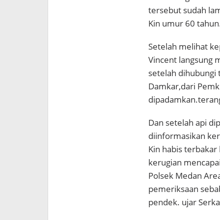
tersebut sudah lam
Kin umur 60 tahun
Setelah melihat ke
Vincent langsung
setelah dihubungi
Damkar,dari Pemko
dipadamkan.terang
Dan setelah api di
diinformasikan ker
Kin habis terbakar
kerugian mencapai
Polsek Medan Area
pemeriksaan sebab
pendek. ujar Serka