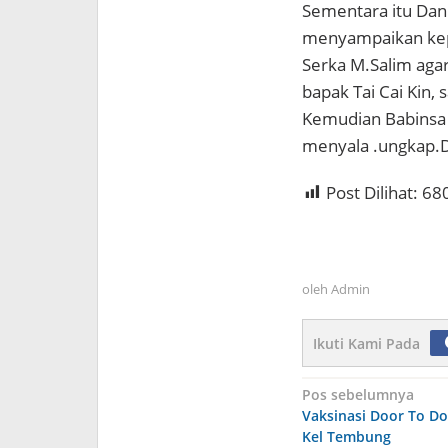
Sementara itu Dan
menyampaikan kep
Serka M.Salim aga
bapak Tai Cai Kin,
Kemudian Babinsa 
menyala .ungkap.D
Post Dilihat:
68
oleh
Admin
Ikuti Kami Pada
Navigasi
Pos sebelumnya
Vaksinasi Door To Do
pos
Kel Tembung