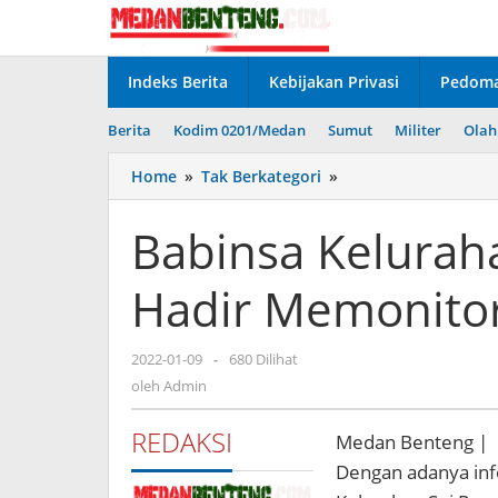
Lewati
ke
konten
Indeks Berita
Kebijakan Privasi
Pedoma
Berita
Kodim 0201/Medan
Sumut
Militer
Olah
Babinsa
Home
»
Tak Berkategori
»
Kelurahan
Sei
Babinsa Kelurah
Rengas
Permata
Hadir Memonito
Hadir
Memonitor
Terbakarnya
oleh
2022-01-09
-
680 Dilihat
Ruko
Admin
oleh
Admin
REDAKSI
Medan Benteng |
Dengan adanya inf