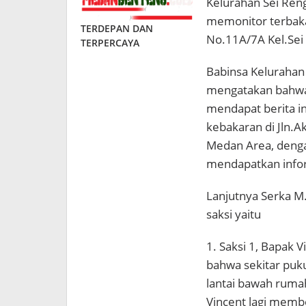
Kelurahan Sei Reng
memonitor terbaka
TERDEPAN DAN
No.11A/7A Kel.Sei
TERPERCAYA
Babinsa Kelurahan
mengatakan bahwa 
mendapat berita in
kebakaran di Jln.A
Medan Area, denga
mendapatkan info
Lanjutnya Serka M.
saksi yaitu
1. Saksi 1, Bapak 
bahwa sekitar puk
lantai bawah rumah
Vincent lagi memb