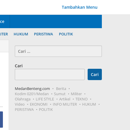
Tambahkan Menu
ice
ITER
HUKUM
PERISTIWA
POLITIK
Cari
untuk:
Cari
Cari
MedanBenteng.com
Berita
Kodim 0201/Medan
Sumut
Militer
Olahraga
LIFE STYLE
Artikel
TEKNO
Video
EKONOMI
INFO MILITER
HUKUM
PERISTIWA
POLITIK