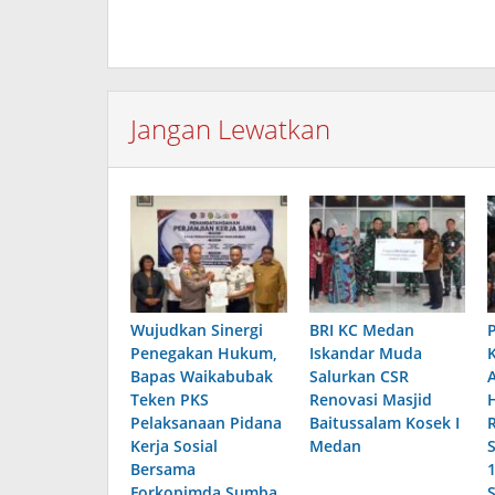
Jangan Lewatkan
Wujudkan Sinergi
BRI KC Medan
Penegakan Hukum,
Iskandar Muda
Bapas Waikabubak
Salurkan CSR
Teken PKS
Renovasi Masjid
Pelaksanaan Pidana
Baitussalam Kosek I
Kerja Sosial
Medan
Bersama
Forkopimda Sumba