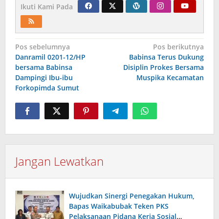
Ikuti Kami Pada
Navigasi
Pos sebelumnya
Pos berikutnya
Danramil 0201-12/HP
Babinsa Terus Dukung
pos
bersama Babinsa
Disiplin Prokes Bersama
Dampingi Ibu-ibu
Muspika Kecamatan
Forkopimda Sumut
Jangan Lewatkan
Wujudkan Sinergi Penegakan Hukum,
Bapas Waikabubak Teken PKS
Pelaksanaan Pidana Kerja Sosial