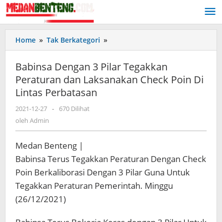
Lewati
ke
konten
Babinsa
Home
»
Tak Berkategori
»
Dengan
3
Babinsa Dengan 3 Pilar Tegakkan
Pilar
Peraturan dan Laksanakan Check Poin Di
Tegakkan
Lintas Perbatasan
Peraturan
dan
oleh
2021-12-27
-
670 Dilihat
Laksanakan
Admin
oleh
Admin
Check
Poin
Di
Medan Benteng |
Lintas
Babinsa Terus Tegakkan Peraturan Dengan Check
Perbatasan
Poin Berkaliborasi Dengan 3 Pilar Guna Untuk
Tegakkan Peraturan Pemerintah. Minggu
(26/12/2021)