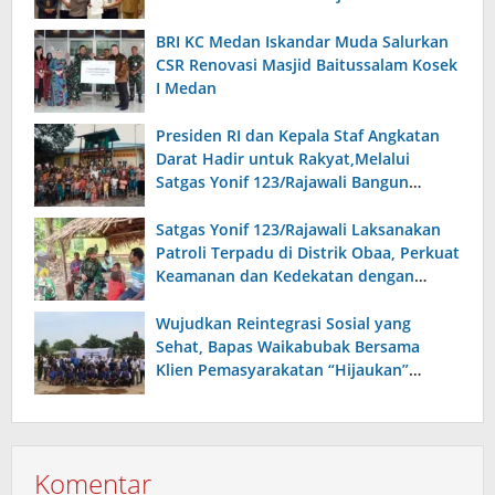
Bersama Forkopimda Sumba Timur
BRI KC Medan Iskandar Muda Salurkan
CSR Renovasi Masjid Baitussalam Kosek
I Medan
Presiden RI dan Kepala Staf Angkatan
Darat Hadir untuk Rakyat,Melalui
Satgas Yonif 123/Rajawali Bangun
Sumur Bor di Gereja Kristus Raja Mappi.
Satgas Yonif 123/Rajawali Laksanakan
Patroli Terpadu di Distrik Obaa, Perkuat
Keamanan dan Kedekatan dengan
Warga
Wujudkan Reintegrasi Sosial yang
Sehat, Bapas Waikabubak Bersama
Klien Pemasyarakatan “Hijaukan”
Lapangan Galatama Sumba Barat Daya
Komentar