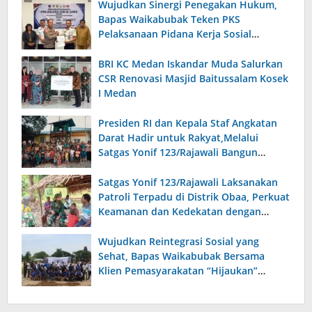
Wujudkan Sinergi Penegakan Hukum,
Bapas Waikabubak Teken PKS
Pelaksanaan Pidana Kerja Sosial
Bersama Forkopimda Sumba Timur
BRI KC Medan Iskandar Muda Salurkan
CSR Renovasi Masjid Baitussalam Kosek
I Medan
Presiden RI dan Kepala Staf Angkatan
Darat Hadir untuk Rakyat,Melalui
Satgas Yonif 123/Rajawali Bangun
Sumur Bor di Gereja Kristus Raja Mappi.
Satgas Yonif 123/Rajawali Laksanakan
Patroli Terpadu di Distrik Obaa, Perkuat
Keamanan dan Kedekatan dengan
Warga
Wujudkan Reintegrasi Sosial yang
Sehat, Bapas Waikabubak Bersama
Klien Pemasyarakatan “Hijaukan”
Lapangan Galatama Sumba Barat Daya