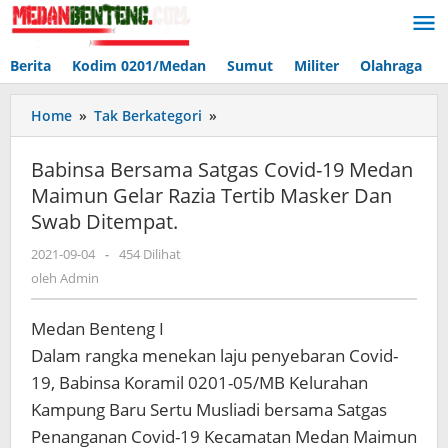
Lewati
ke
konten
Berita
Kodim 0201/Medan
Sumut
Militer
Olahraga
Babinsa
Home
»
Tak Berkategori
»
Bersama
Satgas
Babinsa Bersama Satgas Covid-19 Medan
Covid-
Maimun Gelar Razia Tertib Masker Dan
19
Swab Ditempat.
Medan
Maimun
oleh
2021-09-04
-
454 Dilihat
Gelar
Admin
oleh
Admin
Razia
Tertib
Masker
Medan Benteng I
Dan
Dalam rangka menekan laju penyebaran Covid-
Swab
19, Babinsa Koramil 0201-05/MB Kelurahan
Ditempat.
Kampung Baru Sertu Musliadi bersama Satgas
Penanganan Covid-19 Kecamatan Medan Maimun