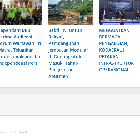
Kapendam I/BB
Bakti TNI untuk
MENGUATKAN
Terima Audiensi
Rakyat,
DERMAGA
Forum Wartawan Tri
Pembangunan
PENGABDIAN,
Matra, Tekankan
Jembatan Modular
KODAERAL I
Profesionalisme dan
di Gunungsitoli
PETAKAN
Independensi Pers
Masuki Tahap
INFRASTRUKTUR
Pengecoran
OPERASIONAL
Abutmen
wajib ditandai
*