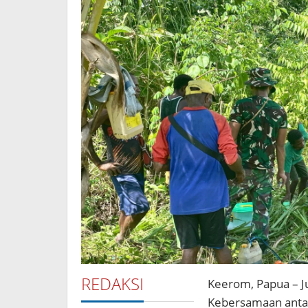
REDAKSI
Keerom, Papua – J
Kebersamaan antar