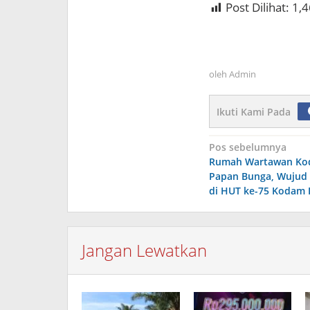
Post Dilihat:
1,4
oleh
Admin
Ikuti Kami Pada
Navigasi
Pos sebelumnya
Rumah Wartawan Kod
pos
Papan Bunga, Wujud 
di HUT ke-75 Kodam I
Jangan Lewatkan