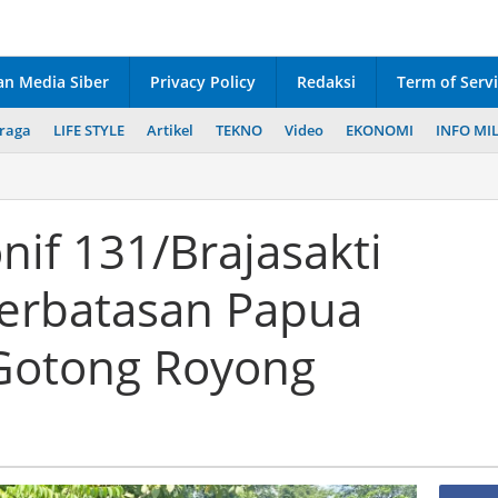
n Media Siber
Privacy Policy
Redaksi
Term of Serv
raga
LIFE STYLE
Artikel
TEKNO
Video
EKONOMI
INFO MIL
nif 131/Brajasakti
erbatasan Papua
Gotong Royong