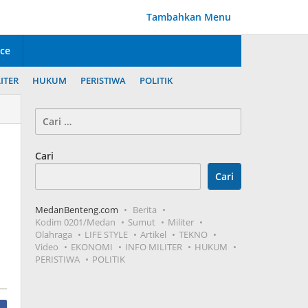
Tambahkan Menu
ice
ITER
HUKUM
PERISTIWA
POLITIK
Cari
untuk:
Cari
Cari
MedanBenteng.com
Berita
Kodim 0201/Medan
Sumut
Militer
Olahraga
LIFE STYLE
Artikel
TEKNO
Video
EKONOMI
INFO MILITER
HUKUM
PERISTIWA
POLITIK