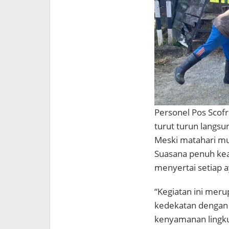
Personel Pos Scof
turut turun langs
Meski matahari mul
Suasana penuh kea
menyertai setiap 
“Kegiatan ini mer
kedekatan dengan 
kenyamanan lingk