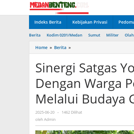
Lewati
ke
konten
Indeks Berita
Kebijakan Privasi
Pedoma
Berita
Kodim 0201/Medan
Sumut
Militer
Olah
Sinergi
Home
»
Berita
»
Satgas
Yonif
Sinergi Satgas Yo
131/Brajasakti
Dengan
Dengan Warga P
Warga
Perbatasan
Papua
Melalui Budaya 
Melalui
Budaya
Gotong
oleh
2025-06-20
-
1462 Dilihat
Royong
Admin
oleh
Admin