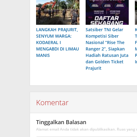
‎LANGKAH PRAJURIT,
Satsiber TNI Gelar
SENYUM WARGA:
Kompetisi Siber
KODAERAL I
Nasional “Rise The
MENGABDI DI LIMAU
Ranger 2”, Siapkan
MANIS
Hadiah Ratusan Juta
dan Golden Ticket
Prajurit
Komentar
Tinggalkan Balasan
Alamat email Anda tidak akan dipublikasikan.
Ruas yang 