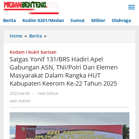
Lewati
ke
konten
Berita
Kodim 0201/Medan
Sumut
Militer
Olahraga
Satgas
Home
»
Berita
»
Yonif
131/BRS
Kodam i bukit barisan
Hadiri
Satgas Yonif 131/BRS Hadiri Apel
Apel
Gabungan ASN, TNI/Polri Dan Elemen
Gabungan
Masyarakat Dalam Rangka HUT
ASN,
TNI/Polri
Kabupaten Keerom Ke-22 Tahun 2025
Dan
oleh
2025-04-08
-
1640 Dilihat
Elemen
Admin
Masyarakat
oleh
Admin
Dalam
Rangka
HUT
Kabupaten
Keerom