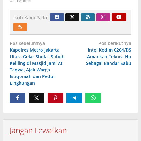
oleh
Admin
Ikuti Kami Pada
Navigasi
Pos sebelumnya
Pos berikutnya
Kapolres Metro Jakarta
Intel Kodim 0204/DS
pos
Utara Gelar Sholat Subuh
Amankan Teknisi Hp
Keliling di Masjid Jami At
Sebagai Bandar Sabu
Taqwa, Ajak Warga
Istiqomah dan Peduli
Lingkungan
Jangan Lewatkan