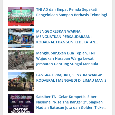
TNI AD dan Empat Pemda Sepakati
Pengelolaan Sampah Berbasis Teknologi
MENGGORESKAN WARNA,
MENGUATKAN PERSAUDARAAN:
KODAERAL I BANGUN KEDEKATAN
DENGAN MASYARAKAT
PESISIR‎PARGOMGOM SAMUDORA
Menghubungkan Dua Tepian, TNI
Wujudkan Harapan Warga Lewat
Jembatan Gantung Sungai Menaula
‎LANGKAH PRAJURIT, SENYUM WARGA:
KODAERAL I MENGABDI DI LIMAU MANIS
Satsiber TNI Gelar Kompetisi Siber
Nasional “Rise The Ranger 2”, Siapkan
Hadiah Ratusan Juta dan Golden Ticket
Prajurit