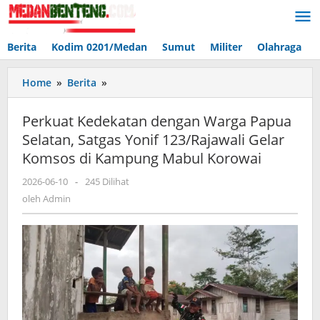
Lewati
ke
konten
Berita
Kodim 0201/Medan
Sumut
Militer
Olahraga
Perkuat
Home
»
Berita
»
Kedekatan
dengan
Perkuat Kedekatan dengan Warga Papua
Warga
Selatan, Satgas Yonif 123/Rajawali Gelar
Papua
Komsos di Kampung Mabul Korowai
Selatan,
Satgas
oleh
2026-06-10
-
245 Dilihat
Yonif
Admin
oleh
Admin
123/Rajawali
Gelar
Komsos
di
Kampung
Mabul
Korowai