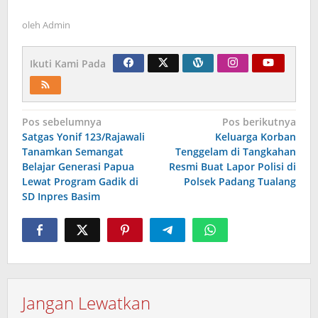
oleh
Admin
Ikuti Kami Pada
Navigasi
Pos sebelumnya
Pos berikutnya
Satgas Yonif 123/Rajawali
Keluarga Korban
pos
Tanamkan Semangat
Tenggelam di Tangkahan
Belajar Generasi Papua
Resmi Buat Lapor Polisi di
Lewat Program Gadik di
Polsek Padang Tualang
SD Inpres Basim
Jangan Lewatkan