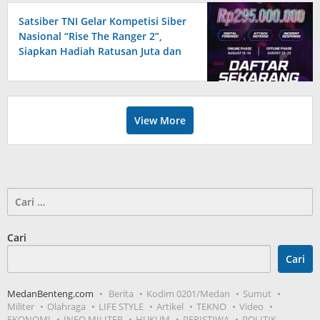
Satsiber TNI Gelar Kompetisi Siber
Nasional “Rise The Ranger 2”,
Siapkan Hadiah Ratusan Juta dan
Golden Ticket Prajurit
View More
Cari
untuk:
Cari
Cari
MedanBenteng.com
Berita
Kodim 0201/Medan
Sumut
Militer
Olahraga
LIFE STYLE
Artikel
TEKNO
Video
EKONOMI
INFO MILITER
HUKUM
PERISTIWA
POLITIK