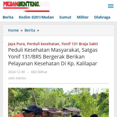
Lewati
ke
konten
Berita
Kodim 0201/Medan
Sumut
Militer
Olahraga
Peduli
Home
»
Berita
»
Kesehatan
Masyarakat,
Jaya Pura
,
Perduli kesehatan
,
Yonif 131 Braja Sakti
Satgas
Peduli Kesehatan Masyarakat, Satgas
Yonif
Yonif 131/BRS Bergerak Berikan
131/BRS
Pelayanan Kesehatan Di Kp. Kalilapar
Bergerak
Berikan
oleh
2024-12-30
-
692 Dilihat
Pelayanan
Admin
oleh
Admin
Kesehatan
Di
Kp.
Kalilapar