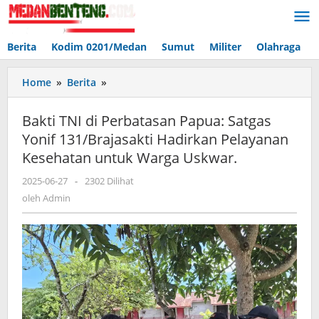
Lewati
ke
konten
Berita
Kodim 0201/Medan
Sumut
Militer
Olahraga
Bakti
Home
»
Berita
»
TNI
di
Bakti TNI di Perbatasan Papua: Satgas
Perbatasan
Yonif 131/Brajasakti Hadirkan Pelayanan
Papua:
Kesehatan untuk Warga Uskwar.
Satgas
Yonif
oleh
2025-06-27
-
2302 Dilihat
131/Brajasakti
Admin
oleh
Admin
Hadirkan
Pelayanan
Kesehatan
untuk
Warga
Uskwar.