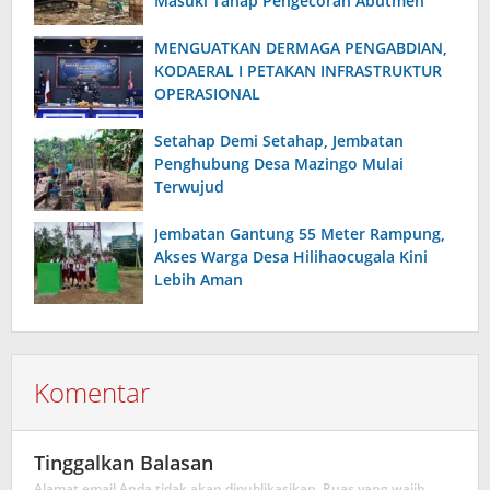
Masuki Tahap Pengecoran Abutmen
MENGUATKAN DERMAGA PENGABDIAN,
KODAERAL I PETAKAN INFRASTRUKTUR
OPERASIONAL
Setahap Demi Setahap, Jembatan
Penghubung Desa Mazingo Mulai
Terwujud
Jembatan Gantung 55 Meter Rampung,
Akses Warga Desa Hilihaocugala Kini
Lebih Aman
Komentar
Tinggalkan Balasan
Alamat email Anda tidak akan dipublikasikan.
Ruas yang wajib