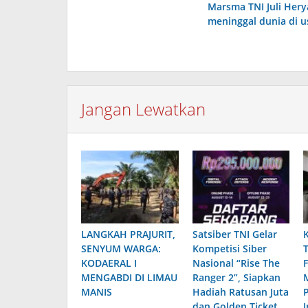
Marsma TNI Juli Hery
pos
meninggal dunia di u
Jangan Lewatkan
‎LANGKAH PRAJURIT,
Satsiber TNI Gelar
SENYUM WARGA:
Kompetisi Siber
KODAERAL I
Nasional “Rise The
MENGABDI DI LIMAU
Ranger 2”, Siapkan
MANIS
Hadiah Ratusan Juta
dan Golden Ticket