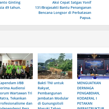
anto Ginting
Aksi Cepat Satgas Yonif
sia 49 tahun.
131/Brajasakti Bantu Penanganan
Bencana Longsor di Perbatasan
Papua.
Kapendam I/BB
Bakti TNI untuk
MENGUATKAN
Terima Audiensi
Rakyat,
DERMAGA
Forum Wartawan Tri
Pembangunan
PENGABDIAN,
Matra, Tekankan
Jembatan Modular
KODAERAL I
Profesionalisme dan
di Gunungsitoli
PETAKAN
Independensi Pers
Masuki Tahap
INFRASTRUKTUR