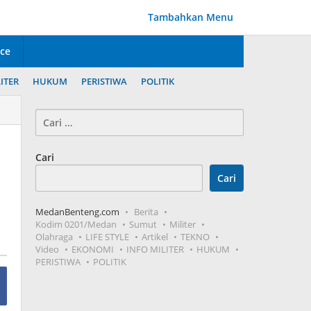
Tambahkan Menu
ice
ITER
HUKUM
PERISTIWA
POLITIK
Cari
untuk:
Cari
Cari
MedanBenteng.com
Berita
Kodim 0201/Medan
Sumut
Militer
Olahraga
LIFE STYLE
Artikel
TEKNO
Video
EKONOMI
INFO MILITER
HUKUM
PERISTIWA
POLITIK