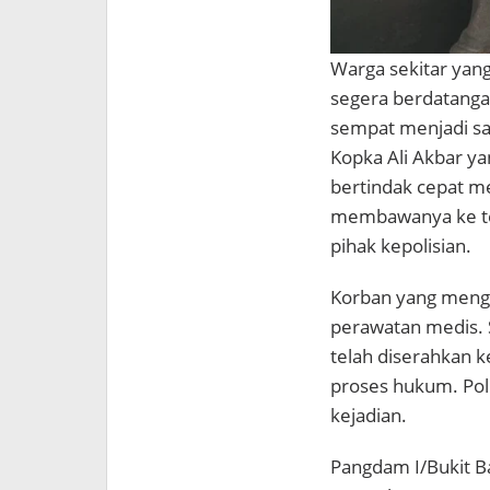
Warga sekitar yan
segera berdatanga
sempat menjadi sa
Kopka Ali Akbar ya
bertindak cepat m
membawanya ke t
pihak kepolisian.
Korban yang menga
perawatan medis. S
telah diserahkan 
proses hukum. Poli
kejadian.
Pangdam I/Bukit Ba