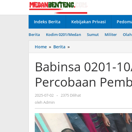
Lewati
ke
konten
Indeks Berita
Kebijakan Privasi
Pedoma
Berita
Kodim 0201/Medan
Sumut
Militer
Olah
Babinsa
Home
»
Berita
»
0201-
10/MM
Babinsa 0201-1
Gagalkan
Percobaan
Percobaan Pemb
Pembunuhan
di
Marelan
oleh
2025-07-02
-
2375 Dilihat
Admin
oleh
Admin