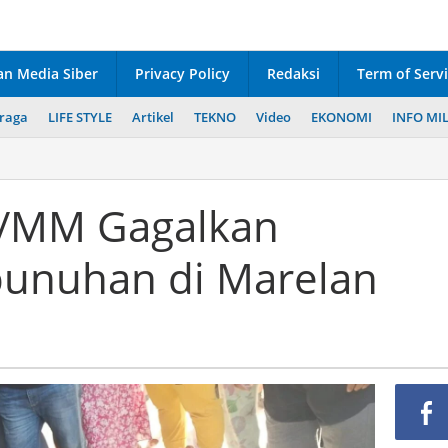
n Media Siber
Privacy Policy
Redaksi
Term of Serv
raga
LIFE STYLE
Artikel
TEKNO
Video
EKONOMI
INFO MIL
0/MM Gagalkan
unuhan di Marelan